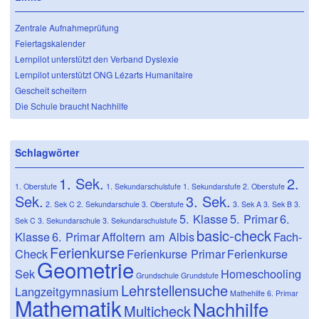
Zentrale Aufnahmeprüfung
Feiertagskalender
Lernpilot unterstützt den Verband Dyslexie
Lernpilot unterstützt ONG Lézarts Humanitaire
Gescheit scheitern
Die Schule braucht Nachhilfe
Schlagwörter
1. Sek.
2.
1. Oberstufe
1. Sekundarschulstufe
1. Sekundarstufe
2. Oberstufe
Sek.
3. Sek.
2. Sek C
2. Sekundarschule
3. Oberstufe
3. Sek A
3. Sek B
3.
5. Klasse
5. Primar
6.
Sek C
3. Sekundarschule
3. Sekundarschulstufe
basic-check
Klasse
6. Primar
Affoltern am Albis
Fach-
Ferienkurse
Check
Ferienkurse Primar
Ferienkurse
Geometrie
Sek
Homeschooling
Grundschule
Grundstufe
Lehrstellensuche
Langzeitgymnasium
Mathehilfe 6. Primar
Mathematik
Nachhilfe
Multicheck