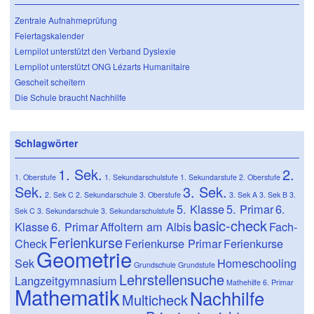
Zentrale Aufnahmeprüfung
Feiertagskalender
Lernpilot unterstützt den Verband Dyslexie
Lernpilot unterstützt ONG Lézarts Humanitaire
Gescheit scheitern
Die Schule braucht Nachhilfe
Schlagwörter
1. Sek.
2.
1. Oberstufe
1. Sekundarschulstufe
1. Sekundarstufe
2. Oberstufe
Sek.
3. Sek.
2. Sek C
2. Sekundarschule
3. Oberstufe
3. Sek A
3. Sek B
3.
5. Klasse
5. Primar
6.
Sek C
3. Sekundarschule
3. Sekundarschulstufe
basic-check
Klasse
6. Primar
Affoltern am Albis
Fach-
Ferienkurse
Check
Ferienkurse Primar
Ferienkurse
Geometrie
Sek
Homeschooling
Grundschule
Grundstufe
Lehrstellensuche
Langzeitgymnasium
Mathehilfe 6. Primar
Mathematik
Nachhilfe
Multicheck