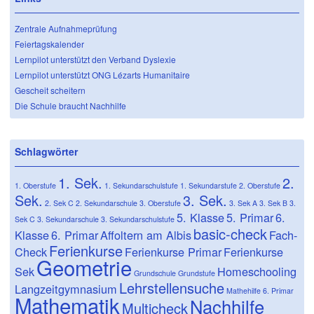
Zentrale Aufnahmeprüfung
Feiertagskalender
Lernpilot unterstützt den Verband Dyslexie
Lernpilot unterstützt ONG Lézarts Humanitaire
Gescheit scheitern
Die Schule braucht Nachhilfe
Schlagwörter
1. Sek.
2.
1. Oberstufe
1. Sekundarschulstufe
1. Sekundarstufe
2. Oberstufe
Sek.
3. Sek.
2. Sek C
2. Sekundarschule
3. Oberstufe
3. Sek A
3. Sek B
3.
5. Klasse
5. Primar
6.
Sek C
3. Sekundarschule
3. Sekundarschulstufe
basic-check
Klasse
6. Primar
Affoltern am Albis
Fach-
Ferienkurse
Check
Ferienkurse Primar
Ferienkurse
Geometrie
Sek
Homeschooling
Grundschule
Grundstufe
Lehrstellensuche
Langzeitgymnasium
Mathehilfe 6. Primar
Mathematik
Nachhilfe
Multicheck