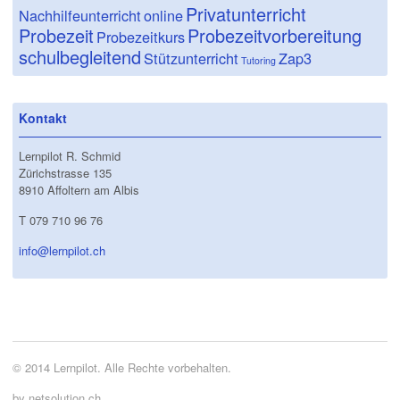
Privatunterricht
Nachhilfeunterricht
online
Probezeit
Probezeitvorbereitung
Probezeitkurs
schulbegleitend
Stützunterricht
Zap3
Tutoring
Kontakt
Lernpilot R. Schmid
Zürichstrasse 135
8910 Affoltern am Albis
T 079 710 96 76
info@lernpilot.ch
© 2014 Lernpilot. Alle Rechte vorbehalten.
by netsolution.ch