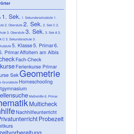
örter
1. Sek.
e
1. Sekundarschulstufe
1.
2. Sek.
ufe
2. Oberstufe
2. Sek C
2.
3. Sek.
hule
3. Oberstufe
3. Sek A
3.
ek C
3. Sekundarschule
3.
5. Klasse
5. Primar
6.
hulstufe
6. Primar
Affoltern am Albis
-check
Fach-Check
nkurse
Ferienkurse Primar
Geometrie
urse Sek
Homeschooling
e
Grundstufe
itgymnasium
ellensuche
Mathehilfe 6. Primar
hematik
Multicheck
hilfe
Nachhilfeunterricht
rivatunterricht
Probezeit
itkurs
eitvorbereitung