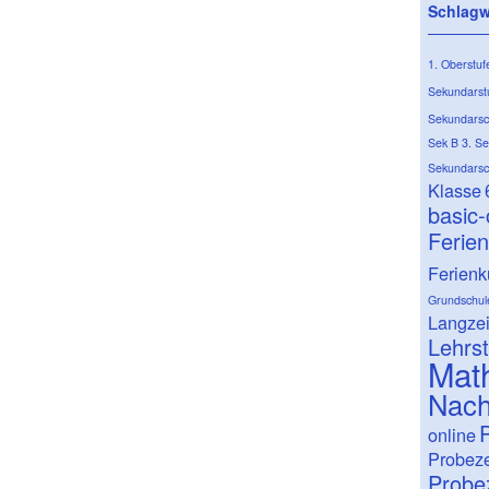
Schlagw
1. Oberstuf
Sekundarst
Sekundarsc
Sek B
3. S
Sekundarsc
Klasse
basic
Ferie
Ferienk
Grundschul
Langze
Lehrst
Mat
Nach
P
online
Probeze
Probez