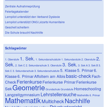
Zentrale Aufnahmeprüfung
Feiertagskalender
Lernpilot unterstützt den Verband Dyslexie
Lernpilot unterstützt ONG Lézarts Humanitaire
Gescheit scheitern
Die Schule braucht Nachhilfe
Schlagwörter
1. Sek.
2.
1. Oberstufe
1. Sekundarschulstufe
1. Sekundarstufe
2. Oberstufe
Sek.
3. Sek.
2. Sek C
2. Sekundarschule
3. Oberstufe
3. Sek A
3. Sek B
3.
5. Klasse
5. Primar
6.
Sek C
3. Sekundarschule
3. Sekundarschulstufe
basic-check
Klasse
6. Primar
Affoltern am Albis
Fach-
Ferienkurse
Check
Ferienkurse Primar
Ferienkurse
Geometrie
Sek
Homeschooling
Grundschule
Grundstufe
Lehrstellensuche
Langzeitgymnasium
Mathehilfe 6. Primar
Mathematik
Nachhilfe
Multicheck
Privatunterricht