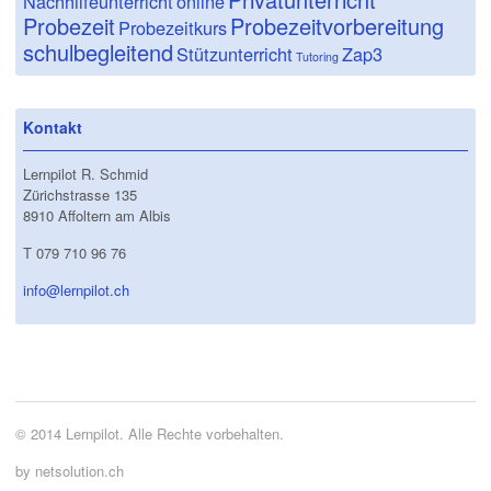
Nachhilfeunterricht
online
Probezeit
Probezeitvorbereitung
Probezeitkurs
schulbegleitend
Stützunterricht
Zap3
Tutoring
Kontakt
Lernpilot R. Schmid
Zürichstrasse 135
8910 Affoltern am Albis
T 079 710 96 76
info@lernpilot.ch
© 2014 Lernpilot. Alle Rechte vorbehalten.
by netsolution.ch