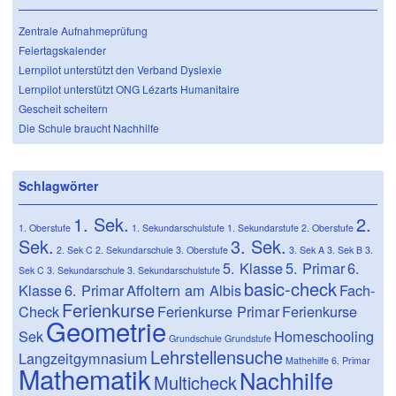
Zentrale Aufnahmeprüfung
Feiertagskalender
Lernpilot unterstützt den Verband Dyslexie
Lernpilot unterstützt ONG Lézarts Humanitaire
Gescheit scheitern
Die Schule braucht Nachhilfe
Schlagwörter
1. Sek.
2.
1. Oberstufe
1. Sekundarschulstufe
1. Sekundarstufe
2. Oberstufe
Sek.
3. Sek.
2. Sek C
2. Sekundarschule
3. Oberstufe
3. Sek A
3. Sek B
3.
5. Klasse
5. Primar
6.
Sek C
3. Sekundarschule
3. Sekundarschulstufe
basic-check
Klasse
6. Primar
Affoltern am Albis
Fach-
Ferienkurse
Check
Ferienkurse Primar
Ferienkurse
Geometrie
Sek
Homeschooling
Grundschule
Grundstufe
Lehrstellensuche
Langzeitgymnasium
Mathehilfe 6. Primar
Mathematik
Nachhilfe
Multicheck