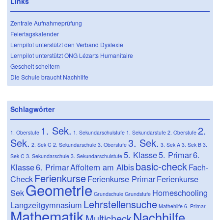
Links
Zentrale Aufnahmeprüfung
Feiertagskalender
Lernpilot unterstützt den Verband Dyslexie
Lernpilot unterstützt ONG Lézarts Humanitaire
Gescheit scheitern
Die Schule braucht Nachhilfe
Schlagwörter
1. Sek.
2.
1. Oberstufe
1. Sekundarschulstufe
1. Sekundarstufe
2. Oberstufe
Sek.
3. Sek.
2. Sek C
2. Sekundarschule
3. Oberstufe
3. Sek A
3. Sek B
3.
5. Klasse
5. Primar
6.
Sek C
3. Sekundarschule
3. Sekundarschulstufe
basic-check
Klasse
6. Primar
Affoltern am Albis
Fach-
Ferienkurse
Check
Ferienkurse Primar
Ferienkurse
Geometrie
Sek
Homeschooling
Grundschule
Grundstufe
Lehrstellensuche
Langzeitgymnasium
Mathehilfe 6. Primar
Mathematik
Nachhilfe
Multicheck