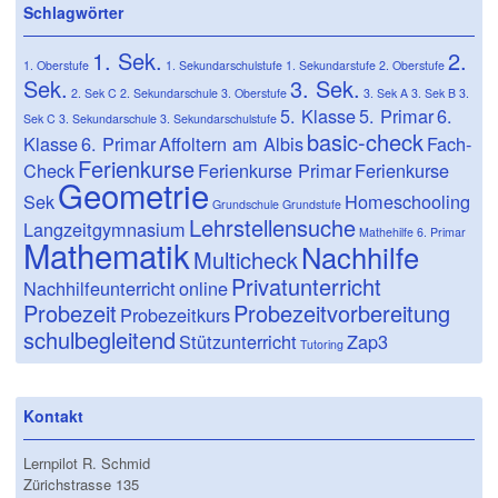
Schlagwörter
1. Sek.
2.
1. Oberstufe
1. Sekundarschulstufe
1. Sekundarstufe
2. Oberstufe
Sek.
3. Sek.
2. Sek C
2. Sekundarschule
3. Oberstufe
3. Sek A
3. Sek B
3.
5. Klasse
5. Primar
6.
Sek C
3. Sekundarschule
3. Sekundarschulstufe
basic-check
Klasse
6. Primar
Affoltern am Albis
Fach-
Ferienkurse
Check
Ferienkurse Primar
Ferienkurse
Geometrie
Sek
Homeschooling
Grundschule
Grundstufe
Lehrstellensuche
Langzeitgymnasium
Mathehilfe 6. Primar
Mathematik
Nachhilfe
Multicheck
Privatunterricht
Nachhilfeunterricht
online
Probezeit
Probezeitvorbereitung
Probezeitkurs
schulbegleitend
Stützunterricht
Zap3
Tutoring
Kontakt
Lernpilot R. Schmid
Zürichstrasse 135