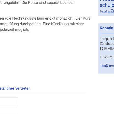
urchgeführt. Die Kurse sind separat buchbar.
schulb
Z
Tutoring
ten
(die Rechnungsstellung erfolgt monatlich). Der Kurs
ahmeprüfung durchgeführt. Eine Kündigung mit einer
Kontakt
jederzeit möglich.
Lernpilot
Zürichstr
8910 Affo
T 079 71
info@lern
tzlicher Vertreter