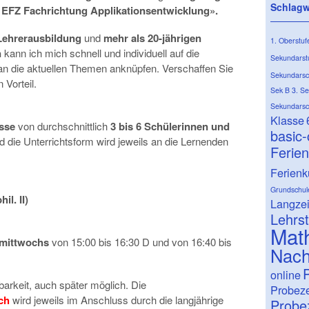
Schlagw
n EFZ Fachrichtung Applikationsentwicklung».
Lehrerausbildung
und
mehr als 20-jährigen
1. Oberstuf
n
kann ich mich schnell und individuell auf die
Sekundarst
 an die aktuellen Themen anknüpfen. Verschaffen Sie
Sekundarsc
Vorteil.
Sek B
3. S
Sekundarsc
Klasse
asse
von durchschnittlich
3 bis 6 Schülerinnen und
basic
 die Unterrichtsform wird jeweils an die Lernenden
Ferie
Ferienk
Grundschul
il. II)
Langze
Lehrst
Mat
mittwochs
von 15:00 bis 16:30 D und von 16:40 bis
Nach
P
online
gbarkeit, auch später möglich. Die
Probeze
ch
wird jeweils im Anschluss durch die langjährige
Probez