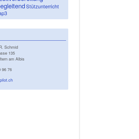
egleitend
Stützunterricht
ap3
 R. Schmid
asse 135
ltern am Albis
0 96 76
pilot.ch