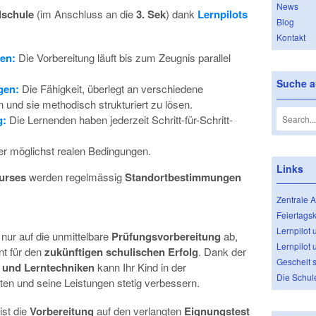
News
lschule
(im Anschluss an die
3. Sek
) dank
Lernpilots
Blog
Kontakt
ren:
Die Vorbereitung läuft bis zum Zeugnis parallel
Suche au
gen:
Die Fähigkeit, überlegt an verschiedene
und sie methodisch strukturiert zu lösen.
g:
Die Lernenden haben jederzeit Schritt-für-Schritt-
r möglichst realen Bedingungen.
Links
urses
werden regelmässig
Standortbestimmungen
Zentrale 
Feiertags
Lernpilot 
t nur auf die unmittelbare
Prüfungsvorbereitung
ab,
Lernpilot 
nt für den
zukünftigen schulischen Erfolg
. Dank der
Gescheit s
n und Lerntechniken
kann Ihr Kind in der
Die Schul
ten und seine Leistungen stetig verbessern.
ist die
Vorbereitung
auf den verlangten
Eignungstest