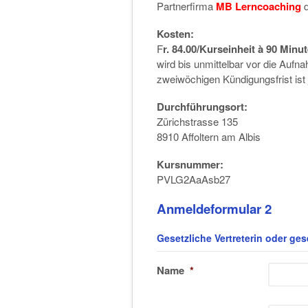
Partnerfirma
MB Lerncoaching
d
Kosten:
F
r. 84.00/Kurseinheit à 90 Minu
wird bis unmittelbar vor die Aufn
zweiwöchigen Kündigungsfrist ist 
Durchführungsort:
Zürichstrasse 135
8910 Affoltern am Albis
Kursnummer:
PVLG2AaAsb27
Anmeldeformular 2
Gesetzliche Vertreterin oder gese
Name
*