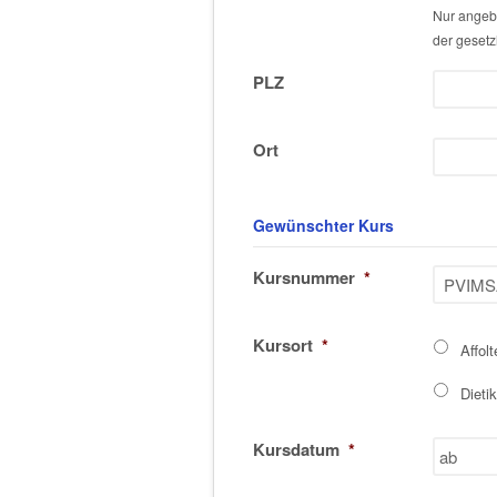
Nur angebe
der gesetzl
PLZ
Ort
Gewünschter Kurs
Kursnummer
*
Kursort
*
Affol
Dieti
Kursdatum
*