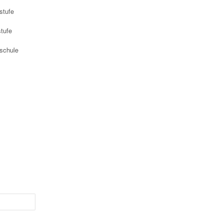
lstufe
tufe
lschule