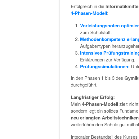
Erfolgreich in die
Informatikmitte
4-Phasen-Modell
:
Vorleistungsnoten optimie
zum Schulstoff.
Methodenkompetenz erlan
Aufgabentypen heranzugehen 
Intensives Prüfungstrainin
Erklärungen zur Verfügung.
Prüfungssimulationen:
Unte
In den Phasen 1 bis 3 des
Gymik
durchgeführt.
Langfristiger Erfolg:
Mein
4-Phasen-Modell
zielt nich
sondern legt ein solides Fundame
neu erlangten Arbeitstechnike
weiterführenden Schule gut mithal
Integraler Bestandteil des Kurses 