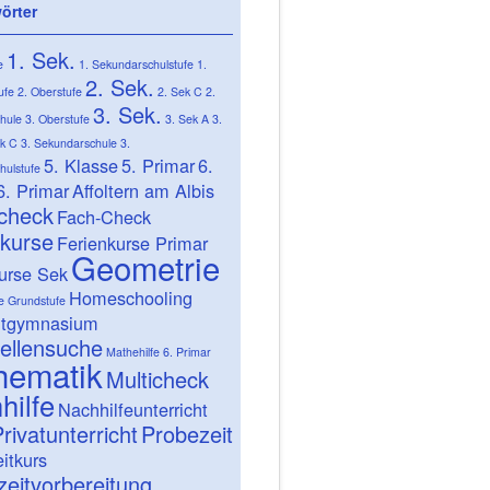
örter
1. Sek.
e
1. Sekundarschulstufe
1.
2. Sek.
ufe
2. Oberstufe
2. Sek C
2.
3. Sek.
hule
3. Oberstufe
3. Sek A
3.
ek C
3. Sekundarschule
3.
5. Klasse
5. Primar
6.
hulstufe
6. Primar
Affoltern am Albis
-check
Fach-Check
nkurse
Ferienkurse Primar
Geometrie
urse Sek
Homeschooling
e
Grundstufe
itgymnasium
ellensuche
Mathehilfe 6. Primar
hematik
Multicheck
hilfe
Nachhilfeunterricht
rivatunterricht
Probezeit
itkurs
eitvorbereitung