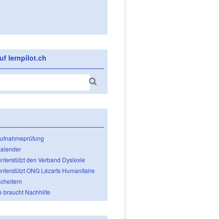
f lernpilot.ch
Aufnahmeprüfung
kalender
unterstützt den Verband Dyslexie
unterstützt ONG Lézarts Humanitaire
cheitern
e braucht Nachhilfe