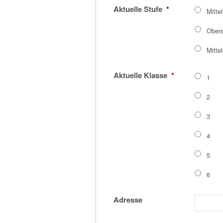
Aktuelle Stufe
*
Mitte
Obers
Mitte
Aktuelle Klasse
*
1
2
3
4
5
6
Adresse