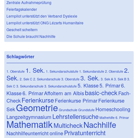
Zentrale Aufnahmeprüfung
Feiertagskalender
Lernpilot unterstützt den Verband Dyslexie
Lernpilot unterstützt ONG Lézarts Humanitaire
Gescheit scheitern
Die Schule braucht Nachhilfe
Schlagwörter
1. Sek.
2.
1. Oberstufe
1. Sekundarschulstufe
1. Sekundarstufe
2. Oberstufe
Sek.
3. Sek.
2. Sek C
2. Sekundarschule
3. Oberstufe
3. Sek A
3. Sek B
3.
5. Klasse
5. Primar
6.
Sek C
3. Sekundarschule
3. Sekundarschulstufe
basic-check
Klasse
6. Primar
Affoltern am Albis
Fach-
Ferienkurse
Check
Ferienkurse Primar
Ferienkurse
Geometrie
Sek
Homeschooling
Grundschule
Grundstufe
Lehrstellensuche
Langzeitgymnasium
Mathehilfe 6. Primar
Mathematik
Nachhilfe
Multicheck
Privatunterricht
Nachhilfeunterricht
online