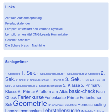
Links
Zentrale Aufnahmeprüfung
Feiertagskalender
Lernpilot unterstützt den Verband Dyslexie
Lernpilot unterstützt ONG Lézarts Humanitaire
Gescheit scheitern
Die Schule braucht Nachhilfe
Schlagwörter
1. Sek.
2.
1. Oberstufe
1. Sekundarschulstufe
1. Sekundarstufe
2. Oberstufe
Sek.
3. Sek.
2. Sek C
2. Sekundarschule
3. Oberstufe
3. Sek A
3. Sek B
3.
5. Klasse
5. Primar
6.
Sek C
3. Sekundarschule
3. Sekundarschulstufe
basic-check
Klasse
6. Primar
Affoltern am Albis
Fach-
Ferienkurse
Check
Ferienkurse Primar
Ferienkurse
Geometrie
Sek
Homeschooling
Grundschule
Grundstufe
Lehrstellensuche
Langzeitgymnasium
Mathehilfe 6. Primar